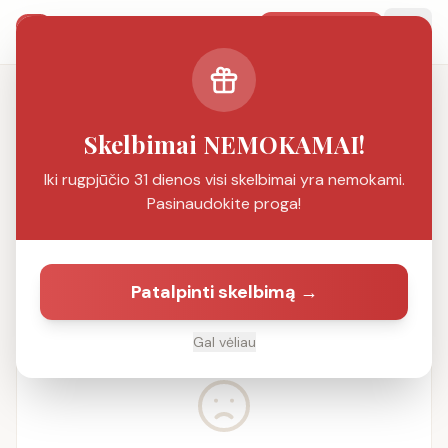
SMS Pažintys
Patalpinti
PAŽINČIŲ PORTALAS
Ieškoti
Skelbimai NEMOKAMAI!
Iki rugpjūčio 31 dienos visi skelbimai yra nemokami.
Filtrai
1
Pasinaudokite proga!
Filtrai:
Vaikinas ieško poros
Patalpinti skelbimą →
Rasta
0
skelbimų
Gal vėliau