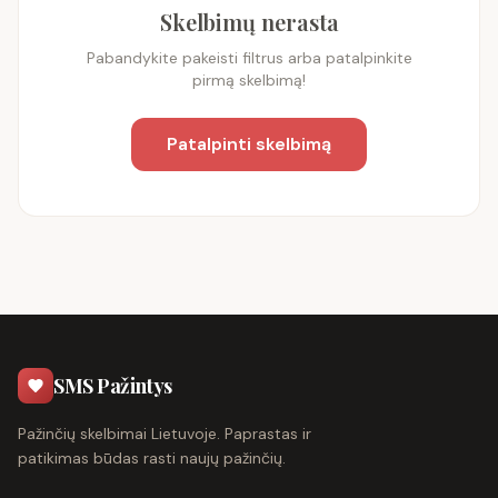
Skelbimų nerasta
Pabandykite pakeisti filtrus arba patalpinkite
pirmą skelbimą!
Patalpinti skelbimą
SMS Pažintys
Pažinčių skelbimai Lietuvoje. Paprastas ir
patikimas būdas rasti naujų pažinčių.