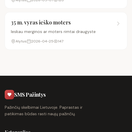
Alytus
2026-05-07
120
35 m. vyras ieško moters
Ieskau merginos ar moters rimtai draugyste
Alytus
2026-04-25
147
SMS Pažintys
Pažinčių skelbimai Lietuvoje. Paprastas ir
patikimas būdas rasti naujų pažinčių.