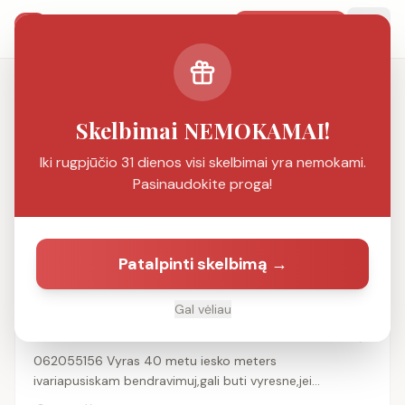
SMS Pažintys
Patalpinti
PAŽINČIŲ PORTALAS
Ieškoti
Skelbimai NEMOKAMAI!
Iki rugpjūčio 31 dienos visi skelbimai yra nemokami.
Filtrai
1
Pasinaudokite proga!
Filtrai:
Alytus
Patalpinti skelbimą →
Rasta
5
skelbimų
Gal vėliau
41 m. vyras ieško moters
062055156 Vyras 40 metu iesko meters
ivariapusiskam bendravimuj,gali buti vyresne,jei
domina svelnus prisilietimai,masazas,69 viskas pagal