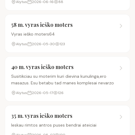
Alytus
2026-06-16
88
tavo norus laukiu jusu sms Alytus
58 m. vyras ieško moters
Vyras ieško moters64
Alytus
2026-05-30
123
40 m. vyras ieško moters
Susitikciau su moterim kuri dievina kunulinga,ero
masazus. Esu betabu tad manes komplesai nevarzo
Alytus
2026-05-17
126
35 m. vyras ieško moters
Ieskau rimtos antros puses bendrai ateiciai