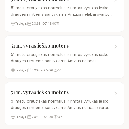
51 metu draugiskas normalus ir rimtas vyrukas iesko
drauges rimtiems santykiams Amzius nelabai svarbus
geriau butu vyresne uz mane.Ir arciau
Trakų r.
2026-07-16
71
Traku.Svarbiausia kad suprastume vienas kita ir
rastume ben
51 m. vyras ieško moters
51 metu draugiskas normalus ir rimtas vyrukas iesko
drauges rimtiems santykiams.Amzius nelabai
svarbus.Geriau butu vyresne uz mane.Ir arciau
Trakų r.
2026-07-06
55
Traku.Gyvenimas mane siek tiek aplamde bet esu
nepataisomas
51 m. vyras ieško moters
51 metu draugiskas normalus ir rimtas vyrukas iesko
drauges rimtiems santykiams.Amzius nelabai svarbus
geriau butu vyresne uz mane.Ir arciau
Trakų r.
2026-07-05
97
Traku.Svarbiausia kad rastume bendra kalba
tarpusavyje ir s