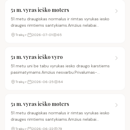
51 m. vyras ieško moters
51 metu draugiskas normalus ir rimtas vyrukas iesko
drauges rimtiems santykiams.Amzius nelabai
svarbus.Gali buti ir vyresne uz mane.Ir arciau
Trakų r.
2026-07-01
65
Traku.Svarbiausia kad rastume bendra kalba
tarpusavyje ir
51 m. vyras ieško vyro
51 metu uni be tabu vyrukas iesko draugo karstiems
pasimatymams.Amzius nesvarbu.Privalumas-
auto.Pasyvus nedomina.Ir arciau Traku.
Trakų r.
2026-06-25
84
51 m. vyras ieško moters
51 metu draugiskas normalus ir rimtas vyrukas iesko
drauges rimtiems santykiams.Amzius nelabai
svarbus.Ir arciau Traku.Svarbiausia kad rastume
Trakų r.
2026-06-22
79