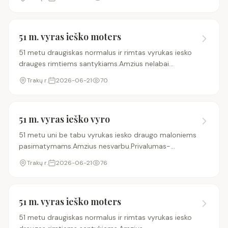
bendra kalba ir suprastume vienas kita.
51 m. vyras ieško moters
51 metu draugiskas normalus ir rimtas vyrukas iesko
drauges rimtiems santykiams.Amzius nelabai
svarbus.Ir arciau Traku.Svarbiausia kad rastume
Trakų r.
2026-06-21
70
bendra kalba ir suprastume vienas kita.
51 m. vyras ieško vyro
51 metu uni be tabu vyrukas iesko draugo maloniems
pasimatymams.Amzius nesvarbu.Privalumas-
auto.Pasyvus nedomina.Ir arciau Traku.
Trakų r.
2026-06-21
76
51 m. vyras ieško moters
51 metu draugiskas normalus ir rimtas vyrukas iesko