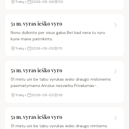
Trakų r.
2026-08-06
50
nedomina.Domina realus pasimatymai o ne sms
bendra
51 m. vyras ieško vyro
Noriu dulkintis per visus galus.Bet kad nera tu vyru
kurie mane patrnkintu.
Trakų r.
2026-08-02
70
51 m. vyras ieško vyro
51 metu uni be tabu vyrukas iesko draugo msloniems
pasimatymams.Amzius nesvarbu.Privalumas-
auto.Pasyvus nedomina.Ir arciau Traku.Eiliniai sms
Trakų r.
2026-08-02
58
rasinetojai netrukdykit.Domins titai realus
pasimatymai.
51 m. vyras ieško vyro
51 metu uni be tabu vyrukas iesko draugo rimtiems