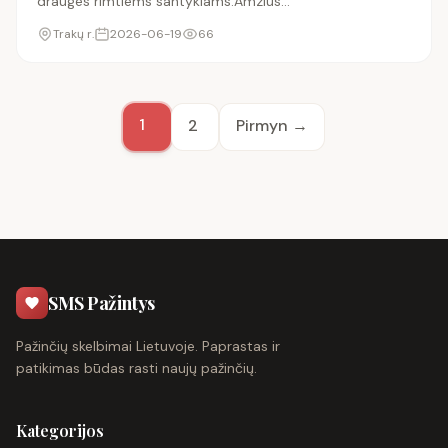
drauges rimtiems santykiams.Amzius
nesvarbu.Svarbu kad rastume bendra kalba.Ir arciau
Trakų r.
2026-06-19
66
Traku.
1
2
Pirmyn →
SMS Pažintys
Pažinčių skelbimai Lietuvoje. Paprastas ir
patikimas būdas rasti naujų pažinčių.
Kategorijos