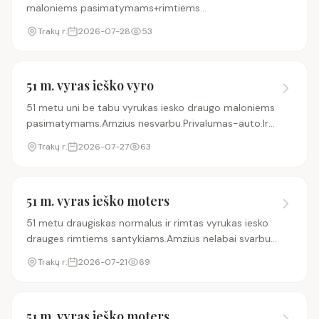
maloniems pasimatymams+rimtiems
santykiams.Amzius nesvarbu.Geriau butu
Trakų r.
2026-07-28
53
vairuojantis.Pasyvus nedomina.Svarbiausia kad butu
draugiskas komunikabilus ir
51 m. vyras ieško vyro
51 metu uni be tabu vyrukas iesko draugo maloniems
pasimatymams.Amzius nesvarbu.Privalumas-auto.Ir
arciau Traku.Pasyvus nedomina.Tiktai sms.
Trakų r.
2026-07-27
63
51 m. vyras ieško moters
51 metu draugiskas normalus ir rimtas vyrukas iesko
drauges rimtiems santykiams.Amzius nelabai svarbus
geriau butu vyresne uz mane.Svarbiausia kad
Trakų r.
2026-07-21
69
rastume bendra kalba tatpusavyje ir kad suprastume
vi
51 m. vyras ieško moters