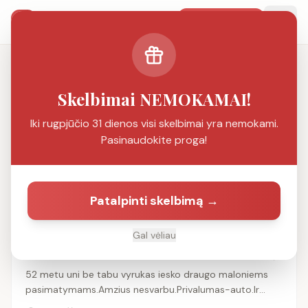
SMS Pažintys
Patalpinti
PAŽINČIŲ PORTALAS
Ieškoti
Skelbimai NEMOKAMAI!
Iki rugpjūčio 31 dienos visi skelbimai yra nemokami.
Filtrai
1
Pasinaudokite proga!
Filtrai:
Trakų r.
Patalpinti skelbimą →
Rasta
26
skelbimų
Gal vėliau
52 m. vyras ieško vyro
52 metu uni be tabu vyrukas iesko draugo maloniems
pasimatymams.Amzius nesvarbu.Privalumas-auto.Ir
arciau Traku.Pasyvus nedomina.Eiliniai rasinetojai